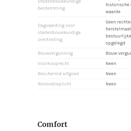
Stedenbouwkundige
historische 
bestemming
waarde
Geen rechter
Dagvaarding voor
herstelmaat
stedenbouwkundige
bestuurlijk
overtreding
opgelegd
Bouwvergunning
Bouw vergu
Voorkooprecht
Neen
Beschermd erfgoed
Neen
Renovatieplicht
Neen
Comfort