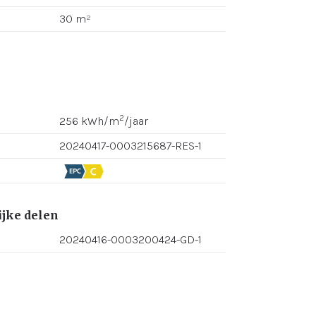
30 m²
2
256 kWh/m
/jaar
20240417-0003215687-RES-1
jke delen
20240416-0003200424-GD-1