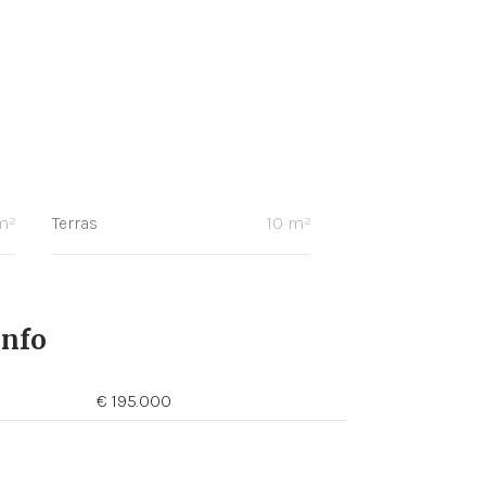
m²
Terras
10 m²
info
€ 195.000