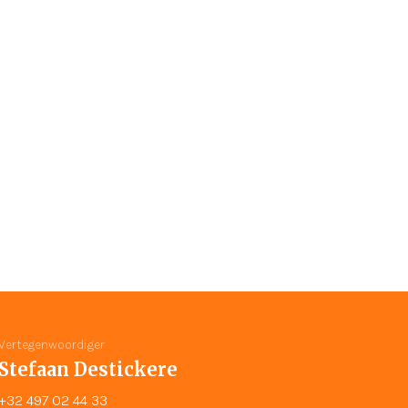
Vertegenwoordiger
Stefaan Destickere
+32 497 02 44 33