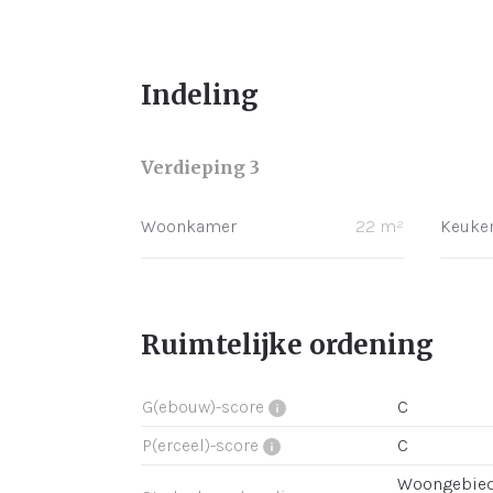
Indeling
Verdieping 3
Woonkamer
22 m²
Keuke
Ruimtelijke ordening
G(ebouw)-score
C
P(erceel)-score
C
Woongebied 