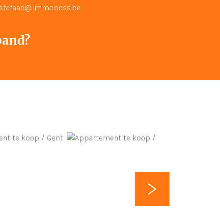
stefaan@immoboss.be
pand?