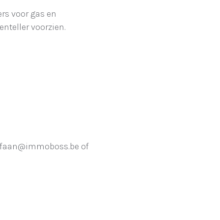
ers voor gas en
senteller voorzien.
efaan@immoboss.be of