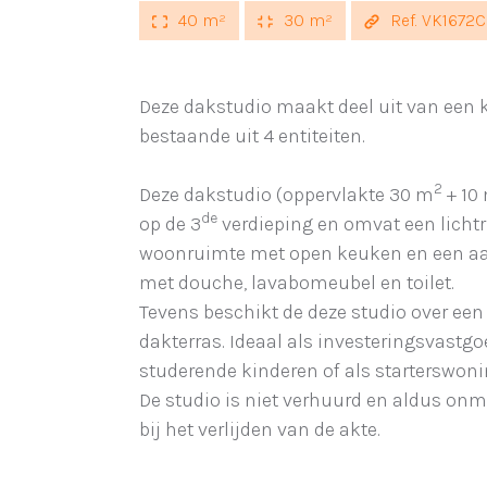
40 m²
30 m²
Ref. VK1672C
Deze dakstudio maakt deel uit van een k
bestaande uit 4 entiteiten.
2
Deze dakstudio (oppervlakte 30 m
+ 10
de
op de 3
verdieping en omvat een lichtri
woonruimte met open keuken en een a
met douche, lavabomeubel en toilet.
Tevens beschikt de deze studio over een
dakterras. Ideaal als investeringsvastg
studerende kinderen of als starterswoni
De studio is niet verhuurd en aldus onm
bij het verlijden van de akte.