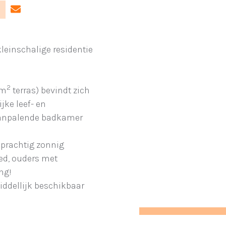
leinschalige residentie
2
 m
terras) bevindt zich
jke leef- en
anpalende badkamer
 prachtig zonnig
oed, ouders met
ng!
iddellijk beschikbaar