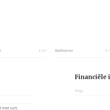
n
4 m²
Badkamer
4 
Financiële 
Prijs
met cult.,