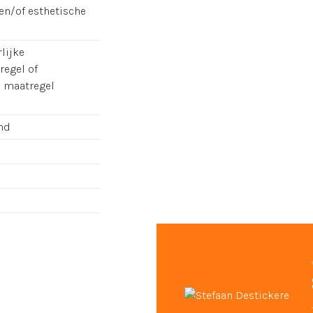
en/of esthetische
lijke
regel of
e maatregel
nd