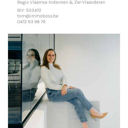
Regio Vlaamse Ardennen & ZW-Vlaanderen
BIV: 503.472
tom@immoboss.be
0472 93 98 79