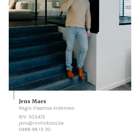
Jens Maes
Regio Vlaamse Ardennen
BIV: 503.472
jens@immoboss.be
0488 98 13 30