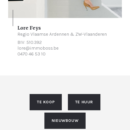
Lore Feys
Regio Vlaamse Ardennen & ZW-Vlaanderen
BIV: 510.392
lore@immoboss.be
0470 46 53 10
TE KOOP
TE HUUR
NIEUWBOUW