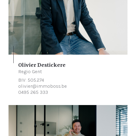
Olivier Destickere
Regio Gent
BIV: 505.274
olivier@immoboss.be
0495 265 333