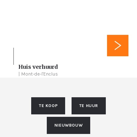
Huis verhuurd
3
250 m²
132 m²
| Mont-de-l'Enclus
TE KOOP
TE HUUR
NIEUWBOUW