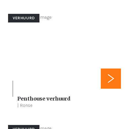
VERHUURD
Penthouse verhuurd
3
287,5 m²
186,5 m²
| Ronse