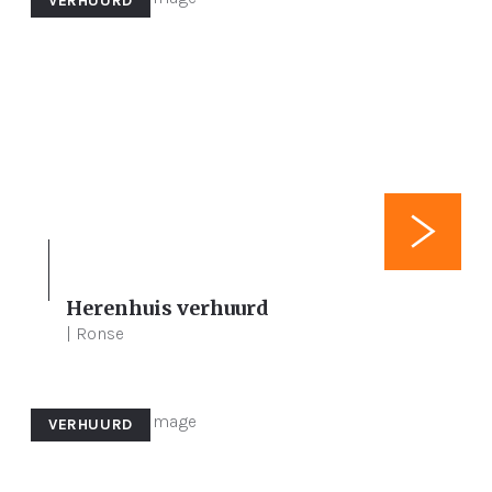
VERHUURD
Herenhuis verhuurd
4
419 m²
212 m²
| Ronse
VERHUURD