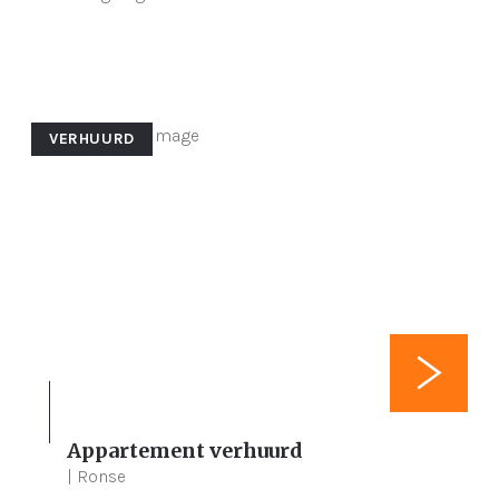
VERHUURD
Appartement verhuurd
2
111 m²
85 m²
| Ronse