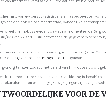
van informatie verstaan die u toelaat om uzelf direct of indi
cherming van uw persoonsgegevens en respecteert ten volle 
evens dan ook op een rechtmatige, behoorlijke en transparant
vens leeft Immoboss evident de wet na, momenteel de Belgisc
16/679 van 27 april 2016 betreffende de gegevensbescherming (
t.
an persoonsgegevens kunt u verkrijgen bij de Belgische Com
 2018 de
Gegevensbeschermingsautoriteit
genoemd.
rgvuldig te lezen zodat u het beleid van Immoboss op dit gebi
erkt. De meest recente versie van de verklaring is beschikbaa
tiekanalen indien er belangrijke wijzigingen zijn aangebracht
RANTWOORDELIJKE VOOR DE