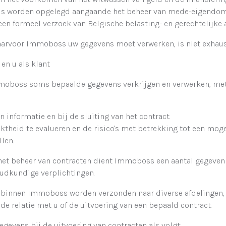
icus worden opgelegd aangaande het beheer van mede-eigendo
en formeel verzoek van Belgische belasting- en gerechtelijke a
 waarvoor Immoboss uw gegevens moet verwerken, is niet exhaus
en u als klant
Immoboss soms bepaalde gegevens verkrijgen en verwerken, m
an informatie en bij de sluiting van het contract.
ktheid te evalueren en de risico's met betrekking tot een mogel
len.
 het beheer van contracten dient Immoboss een aantal gegeven 
udkundige verplichtingen.
n binnen Immoboss worden verzonden naar diverse afdelingen, 
de relatie met u of de uitvoering van een bepaald contract.
vens bij de uitvoering van contracten als volgt: