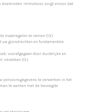
n doeleinden. Immoboss zorgt ervoor dat
de maatregelen te nemen (13.).
et uw grondrechten en fundamentele
oek, voorafgegaan door duidelijke en
intrekken (15.).
w persoonsgegevens te verwerken in het
samen te werken met de bevoegde
g van terrorisme.