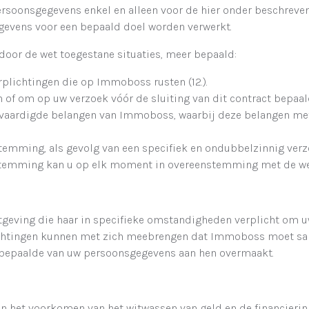
soonsgegevens enkel en alleen voor de hier onder beschreve
egevens voor een bepaald doel worden verwerkt.
oor de wet toegestane situaties, meer bepaald:
rplichtingen die op Immoboss rusten (12.).
n of om op uw verzoek vóór de sluiting van dit contract bepaal
htvaardigde belangen van Immoboss, waarbij deze belangen m
stemming, als gevolg van een specifiek en ondubbelzinnig verz
estemming kan u op elk moment in overeenstemming met de wet 
geving die haar in specifieke omstandigheden verplicht om u
plichtingen kunnen met zich meebrengen dat Immoboss moet 
l bepaalde van uw persoonsgegevens aan hen overmaakt.
an het voorkomen van het witwassen van geld en de financierin