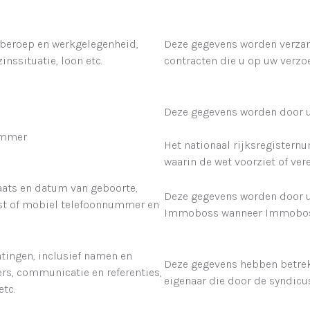
 beroep en werkgelegenheid,
Deze gegevens worden verza
zinssituatie, loon etc.
contracten die u op uw verzoe
Deze gegevens worden door u
ummer
Het nationaal rijksregistern
waarin de wet voorziet of vere
aats en datum van geboorte,
Deze gegevens worden door u
vast of mobiel telefoonnummer en
Immoboss wanneer Immoboss 
htingen, inclusief namen en
Deze gegevens hebben betrek
s, communicatie en referenties,
eigenaar die door de syndic
tc.