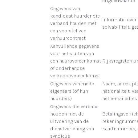
erfgoedwaarde
Gegevens van
kandidaat huurder die
Informatie over
verband houden met
solvabiliteit, ge
een voorstel van
verhuurcontract
Aanvullende gegevens
voor het sluiten van
een huurovereenkomst
Rijksregistern
of onderhandse
verkoopovereenkomst
Gegevens van mede-
Naam, adres, pl
eigenaars (of hun
nationaliteit, 
huurders)
het e-mailadres.
Gegevens die verband
houden met de
Betalingsverric
uitvoering van de
rekeningnummer
dienstverlening van
kaartnummers, e
syndicus