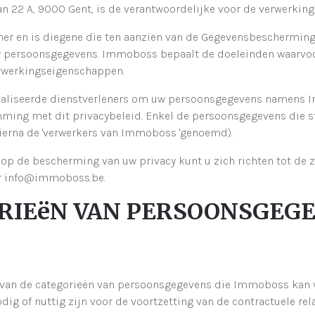
an 22 A, 9000 Gent, is de verantwoordelijke voor de verwerkin
r en is diegene die ten aanzien van de Gegevensbeschermingsa
w persoonsgegevens. Immoboss bepaalt de doeleinden waarvo
rwerkingseigenschappen.
liseerde dienstverleners om uw persoonsgegevens namens Im
ng met dit privacybeleid. Enkel de persoonsgegevens die str
ierna de 'verwerkers van Immoboss 'genoemd).
 op de bescherming van uw privacy kunt u zich richten tot de 
ar info@immoboss.be.
GORIEëN VAN PERSOONSGE
 van de categorieën van persoonsgegevens die Immoboss kan v
dig of nuttig zijn voor de voortzetting van de contractuele r