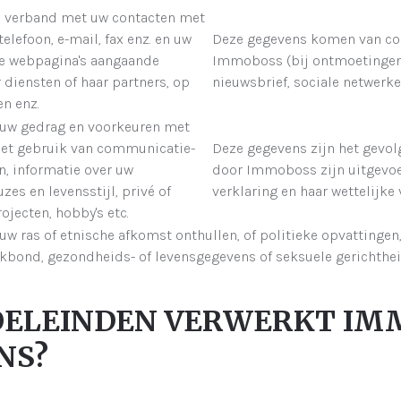
n verband met uw contacten met
lefoon, e-mail, fax enz. en uw
Deze gegevens komen van con
de webpagina's aangaande
Immoboss (bij ontmoetingen
diensten of haar partners, op
nieuwsbrief, sociale netwerken
en enz.
 uw gedrag en voorkeuren met
het gebruik van communicatie-
Deze gegevens zijn het gevolg
n, informatie over uw
door Immoboss zijn uitgevo
zes en levensstijl, privé of
verklaring en haar wettelijke 
ojecten, hobby's etc.
 ras of etnische afkomst onthullen, of politieke opvattingen,
kbond, gezondheids- of levensgegevens of seksuele gerichthe
DOELEINDEN VERWERKT I
NS?