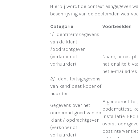
Hierbij wordt de context aangegeven w
beschrijving van de doeleinden waarvo
Categorie
Voorbeelden
1/ Identiteitsgegevens
van de klant
/opdrachtgever
(verkoper of
Naam, adres, pl
verhuurder)
nationaliteit, 
het e-mailadres.
2/ Identiteitsgegevens
van kandidaat koper of
huurder
Eigendomstitel,
Gegevens over het
bodemattest, ke
onroerend goed van de
installatie, EPC
klant / opdrachtgever
overstroomgevo
(verkoper of
postinterventie
verhuurder)