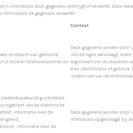
aarin Immoboss deze gegevens verkrijgt of verwerkt. Deze ta
or Immoboss de gegevens verwerkt.
Context
Deze gegevens worden door u
aats en datum van geboorte,
inlichtingen aanvraagt, klant
vast of mobiel telefoonnummer en
registreert om de diensten v
elke identificatie of gebrui
inlezen van uw identiteitskaa
 stedenbouwkundig uittreksel,
uringattest van de elektrische
 attest, informatie over de
Deze gegevens worden door u 
eligheid,
Immoboss opgevraagd bij de 
dossier, informatie over de