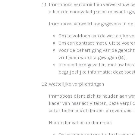
Immoboss verzamelt en verwerkt uw per
alleen de noodzakelijke en relevante g
Immoboss verwerkt uw gegevens in de d
Om te voldoen aan de wettelijke ve
Om een contract met u uit te voere
Voor de behartiging van de gerec
vrijheden wordt afgewogen (14.).
In specifieke gevallen, met uw toe
begrijpelijke informatie; deze to
Wettelijke verplichtingen
Immoboss dient zich te houden aan wet
kader van haar activiteiten. Deze ver
autoriteiten en/of derden, en eventuee
Hieronder vallen onder meer:
De verplichting om bij te dragen a