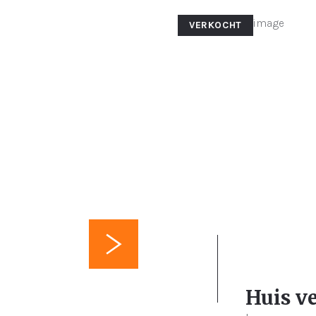
VERKOCHT
m²
3
18
Huis v