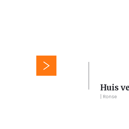
m²
3
13
Huis v
| Ronse