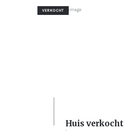
VERKOCHT
3
529 m²
133 
Huis verkocht