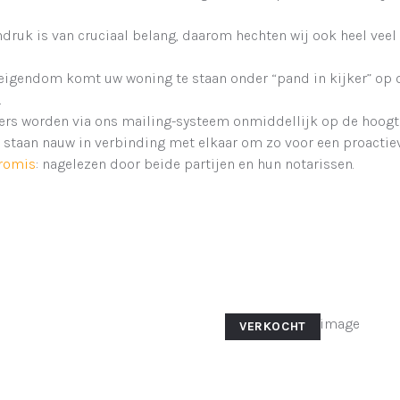
indruk is van cruciaal belang, daarom hechten wij ook heel vee
w eigendom komt uw woning te staan onder “pand in kijker” op 
.
ers worden via ons mailing-systeem onmiddellijk op de hoogt
n staan nauw in verbinding met elkaar om zo voor een proactie
promis
: nagelezen door beide partijen en hun notarissen.
VERKOCHT