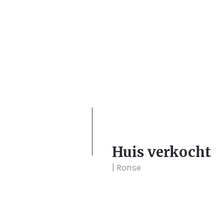
3
130 m²
200 
Huis verkocht
| Ronse