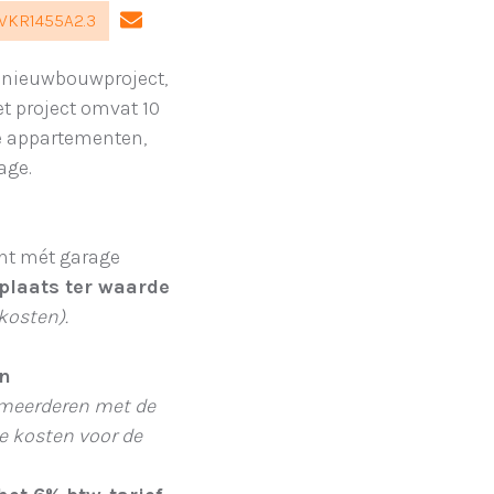
 VKR1455A2.3
g nieuwbouwproject,
et project omvat 10
te appartementen,
age.
nt mét garage
plaats ter waarde
kosten).
en
rmeerderen met de
e kosten voor de