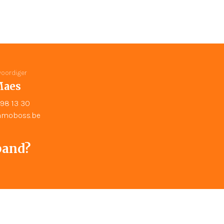
oordiger
Maes
98 13 30
moboss.be
pand?