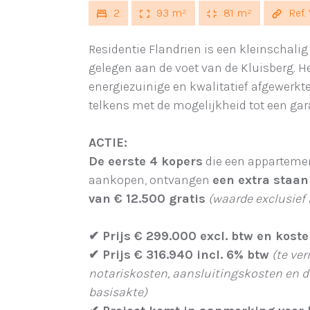
2
93 m²
81 m²
Ref.
Residentie Flandrien is een kleinschali
gelegen aan de voet van de Kluisberg. H
energiezuinige en kwalitatief afgewerk
telkens met de mogelijkheid tot een gar
ACTIE:
De eerste 4 kopers
die een apparteme
aankopen, ontvangen
een extra staan
van € 12.500 gratis
(waarde exclusief 
✔
Prijs € 299.000 excl. btw en kost
✔
Prijs € 316.940 incl. 6% btw
(te ve
notariskosten, aansluitingskosten en d
basisakte)