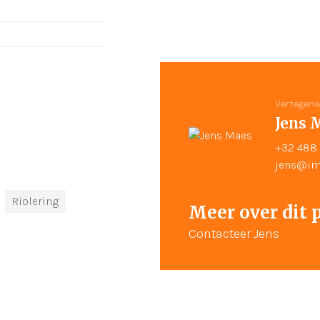
Vertegenw
Jens 
+32 488 
jens@im
Riolering
Meer over dit 
Contacteer Jens