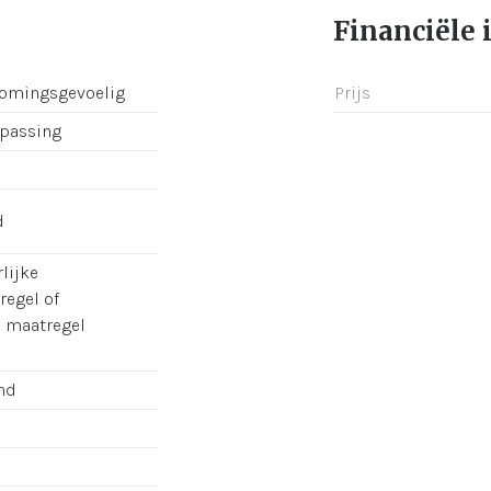
Financiële 
romingsgevoelig
Prijs
epassing
d
lijke
regel of
e maatregel
nd