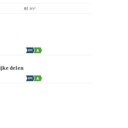
81 m²
jke delen