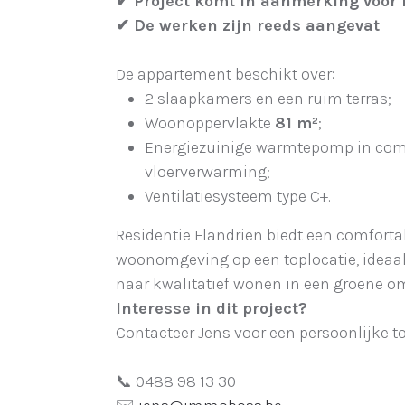
✔
Project komt in aanmerking voor h
✔
De werken zijn reeds aangevat
De appartement beschikt over:
2 slaapkamers en een ruim terras;
Woonoppervlakte
81 m²
;
Energiezuinige warmtepomp in com
vloerverwarming;
Ventilatiesysteem type C+.
Residentie Flandrien biedt een comfort
woonomgeving op een toplocatie, ideaal 
naar kwalitatief wonen in een groene o
Interesse in dit project?
Contacteer Jens voor een persoonlijke to
📞 0488 98 13 30