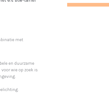
et 6% btw-tarief
binatie met
abele en duurzame
voor wie op zoek is
mgeving.
elichting.