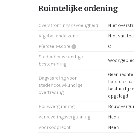
Ruimtelijke ordening
Overstromingsgevoeligheid
Niet overst
Afgebakende zone
Niet van to
P(erceel)-score
C
Stedenbouwkundige
Woongebie
bestemming
Geen rechter
Dagvaarding voor
herstelmaat
stedenbouwkundige
bestuurlijk
overtreding
opgelegd
Bouwvergunning
Bouw vergu
Verkavelingsvergunning
Neen
Voorkooprecht
Neen