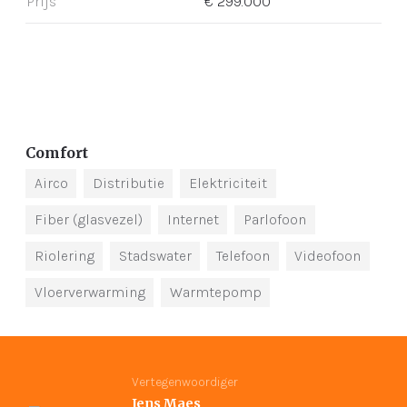
Prijs
€ 299.000
Comfort
Airco
Distributie
Elektriciteit
Fiber (glasvezel)
Internet
Parlofoon
Riolering
Stadswater
Telefoon
Videofoon
Vloerverwarming
Warmtepomp
Vertegenwoordiger
Jens Maes