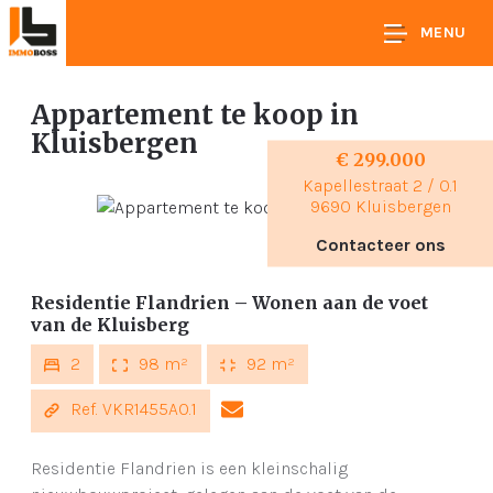
MENU
Appartement te koop
in
Kluisbergen
€ 299.000
Kapellestraat 2 / 0.1
9690 Kluisbergen
Contacteer ons
Residentie Flandrien – Wonen aan de voet
van de Kluisberg
2
98 m²
92 m²
Ref. VKR1455A0.1
Residentie Flandrien is een kleinschalig