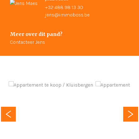
+32 488 98 13 30
jens@immoboss.be
Meer over dit pand?
Contacteer Jens