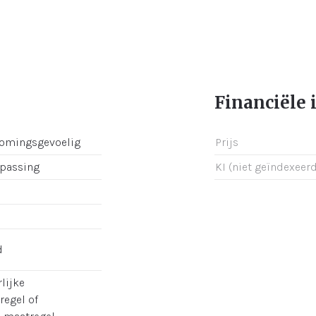
Financiële 
romingsgevoelig
Prijs
epassing
KI (niet geïndexeerd
d
lijke
regel of