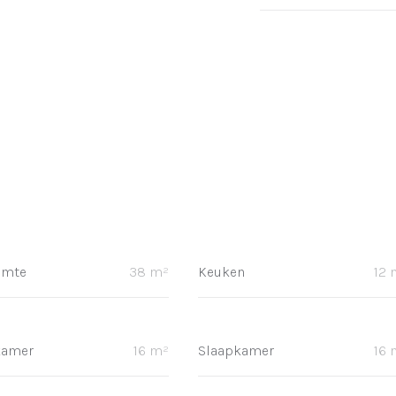
imte
38 m²
Keuken
12 
kamer
16 m²
Slaapkamer
16 