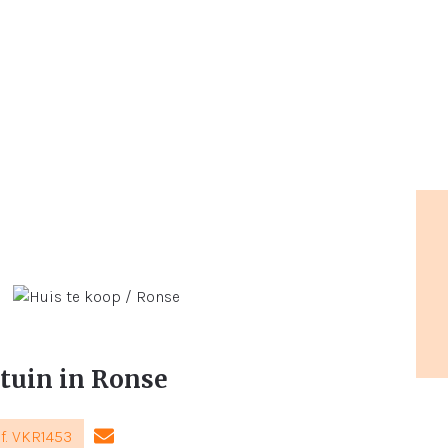
 tuin in Ronse
f. VKR1453