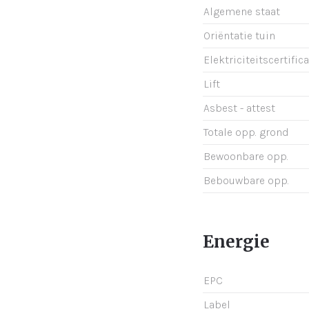
Algemene staat
Oriëntatie tuin
Elektriciteitscertific
Lift
Asbest - attest
Totale opp. grond
Bewoonbare opp.
Bebouwbare opp.
Energie
EPC
Label