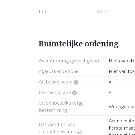
Tuin
86 m²
Ruimtelijke ordening
Overstromingsgevoeligheid
Niet overst
Afgebakende zone
Niet van to
G(ebouw)-score
A
P(erceel)-score
A
Stedenbouwkundige
Woongebie
bestemming
Geen rechter
Dagvaarding voor
herstelmaat
stedenbouwkundige