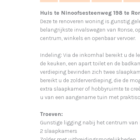
Huis te Ninoofsesteenweg 198 te Ro
Deze te renoveren woning is gunstig ge
belangrijkste invalswegen van Ronse, op
centrum, winkels en openbaar vervoer.
Indeling: Via de inkomhal bereikt u de l
de keuken, een apart toilet en de badkam
verdieping bevinden zich twee slaapkame
bereikt u de zolderverdieping, die de mo
extra slaapkamer of hobbyruimte te creë
u van een aangename tuin met praktisc
Troeven:
Gunstige ligging nabij het centrum van
2 slaapkamers
Zolder met uitbreidingsmogelijkheden