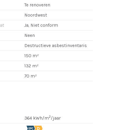
Te renoveren
Noordwest
aat
Ja, Niet conform
Neen
Destructieve asbestinventaris
150 m²
132 m²
70 m²
2
364 kWh/m
/jaar