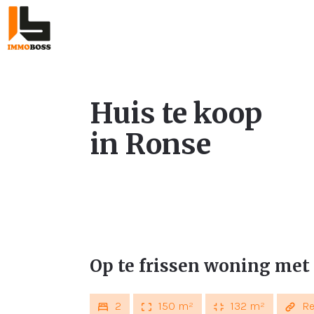
Huis te koop
in Ronse
Op te frissen woning met
2
150 m²
132 m²
Re