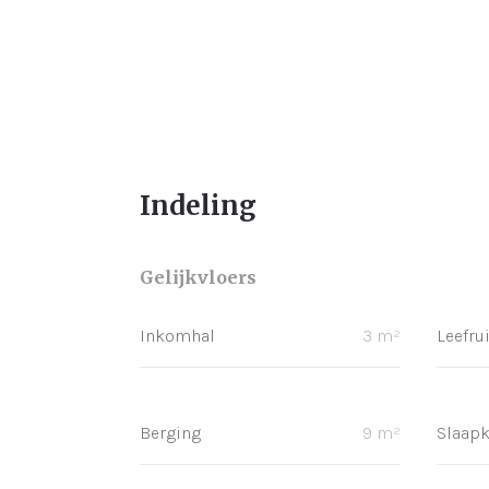
Indeling
Gelijkvloers
Inkomhal
3 m²
Leefru
Berging
9 m²
Slaap