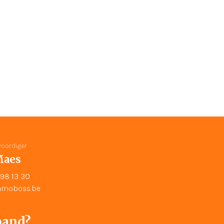
oordiger
Maes
98 13 30
moboss.be
pand?