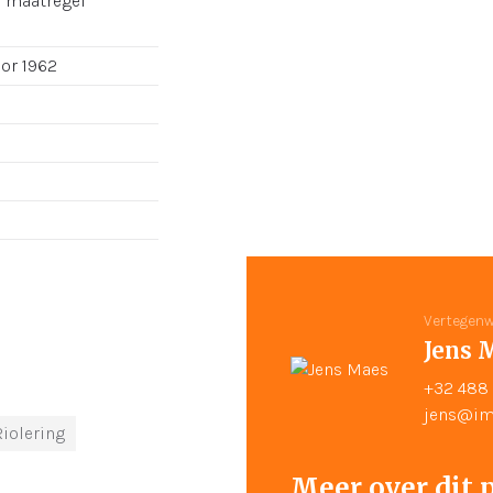
e maatregel
or 1962
Vertegenw
Jens 
+32 488 
jens@im
Riolering
Meer over dit 