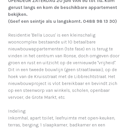
OPENDEUR ZATERDAG 20 juni VAN 9u tot 11u. Kom
gerust langs en kom de beschikbare appartement
bekijken.
(Geef een seintje als u langskomt. 0488 98 13 30)
Residentie 'Bella Locus' is een kleinschalig
wooncomplex bestaande uit 10 betaalbare
nieuwbouwappartementen (1ste fase) en is terug te
vinden in het centrum van Ronse, doch omgeven door
groen en rust en uitzicht op de vernieuwde "vrijheid".
Dit in een tweede bouwlijn (geen straatlawaai), op de
hoek van de Kruisstraat met de Libbrechtstraat. Het
nieuwbouwproject is vlot bereikbaar en bevindt zich
op een steenworp van winkels, scholen, openbaar
vervoer, de Grote Markt, etc.
Indeling:
Inkomhal, apart toilet, leefruimte met open-keuken,
terras, berging, 1 slaapkamer, badkamer en een