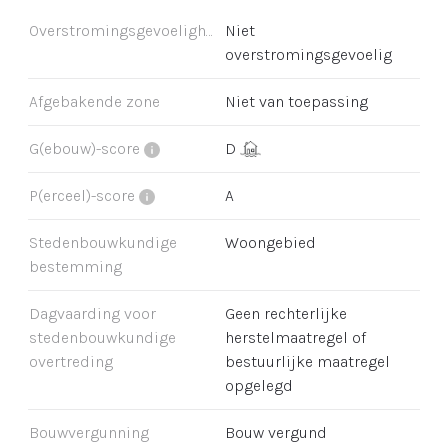
Overstromingsgevoeligheid
Niet
overstromingsgevoelig
Afgebakende zone
Niet van toepassing
G(ebouw)-score
D
P(erceel)-score
A
Stedenbouwkundige
Woongebied
bestemming
Dagvaarding voor
Geen rechterlijke
stedenbouwkundige
herstelmaatregel of
overtreding
bestuurlijke maatregel
opgelegd
Bouwvergunning
Bouw vergund