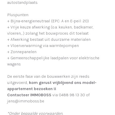
autostandplaats.
Pluspunten:
+ Bijna-energieneutraal (EPC: A en E-peil: 20)
+ Vrije keuze afwerking (o.a. keuken, badkamer,
vloeren,...) zolang het bouwproces dit toelaat
+ Afwerking bestaat uit duurzame materialen
+ Vloerverwarming via warmtepompen
+ Zonnepanelen
+ Gemeenschappelijke laadpalen voor elektrische
wagens
De eerste fase van de bouwwerken zijn reeds
uitgevoerd,
kom gerust vrijblijvend ons model-
appartement bezoeken !!
Contacteer IMMOBOSS
via 0488 98 13 30 of
jens@immoboss.be
*Onder bepaalde voorwaarden.