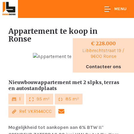
MENU
Appartement te koop
in
Ronse
€ 228.000
Libbrechtstraat 19 /
9600 Ronse
Contacteer ons
Nieuwbouwappartement met 2 slpks, terras
en autostandplaats
1
95 m²
85 m²
Ref. VKR1440CC
Mogelijkheid tot aankopen aan 6% BTW !!
*