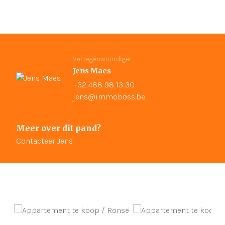
Vertegenwoordiger
Jens Maes
+32 488 98 13 30
jens@immoboss.be
Meer over dit pand?
Contacteer Jens