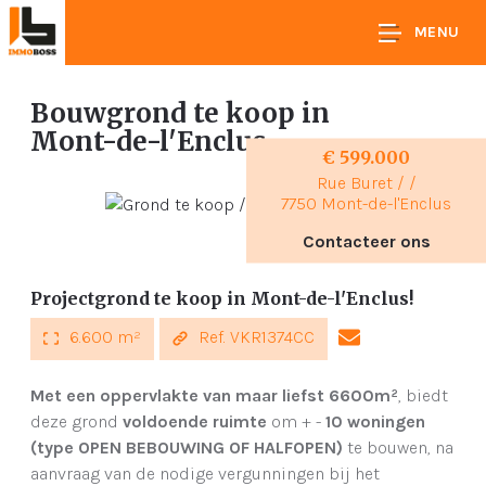
MENU
Bouwgrond te koop
in
Mont-de-l'Enclus
€ 599.000
Rue Buret / /
7750 Mont-de-l'Enclus
Contacteer ons
Projectgrond te koop in Mont-de-l'Enclus!
6.600 m²
Ref. VKR1374CC
Met een oppervlakte van maar liefst 6600m²
, biedt
deze grond
voldoende ruimte
om + -
10 woningen
(type OPEN BEBOUWING OF HALFOPEN)
te bouwen, na
aanvraag van de nodige vergunningen bij het