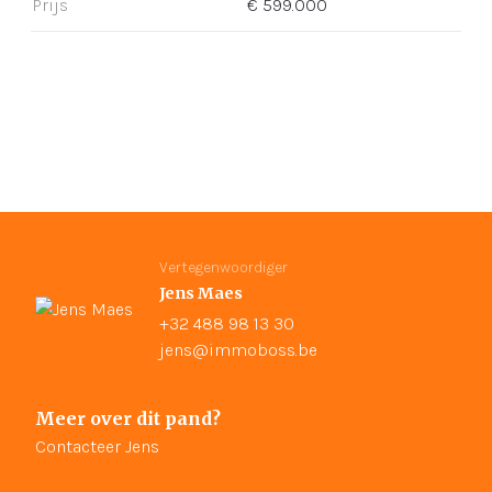
Prijs
€ 599.000
Vertegenwoordiger
Jens Maes
+32 488 98 13 30
jens@immoboss.be
Meer over dit pand?
Contacteer Jens