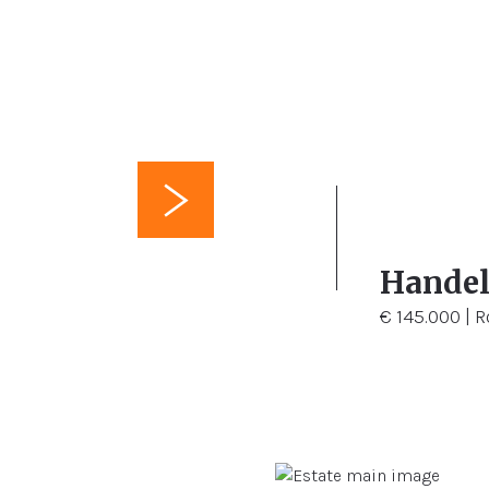
105 m²
Handel
€ 145.000 | 