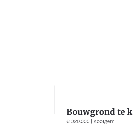
1.456 m²
Bouwgrond te 
€ 320.000 | Kooigem