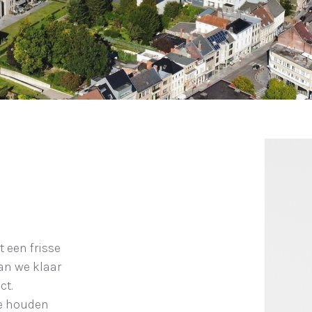
 een frisse
an we klaar
ct.
 houden