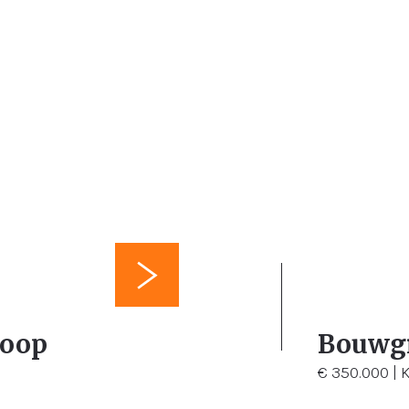
1.750 m²
koop
Bouwgr
€ 350.000 | K