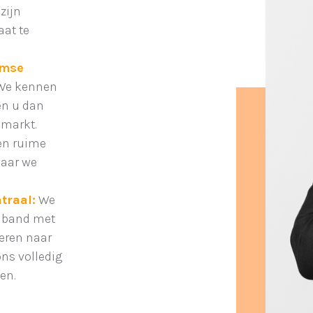
zijn
aat te
amse
e kennen
en u dan
 markt.
en ruime
waar we
traal:
We
e band met
eren naar
ns volledig
en.