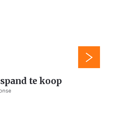
105 m²
spand te koop
Ronse