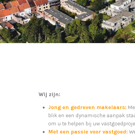
Wij zijn:
Jong en gedreven makelaars:
Met
blik en een dynamische aanpak sta
om u te helpen bij uw vastgoedproje
Met een passie voor vastgoed:
We