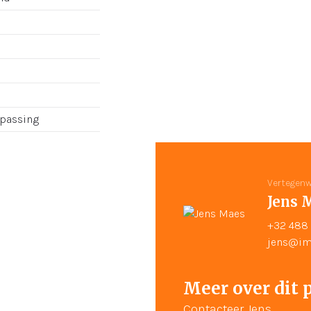
epassing
Vertegenw
Jens 
+32 488 
jens@im
Meer over dit 
Contacteer Jens