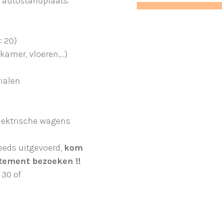
 autostandplaats.
: 20)
amer, vloeren,...)
ialen
lektrische wagens
eeds uitgevoerd,
kom
tement bezoeken !!
 30 of