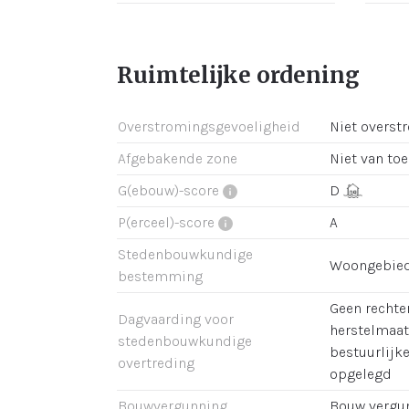
Ruimtelijke ordening
Overstromingsgevoeligheid
Niet overst
Afgebakende zone
Niet van to
G(ebouw)-score
D
P(erceel)-score
A
Stedenbouwkundige
Woongebie
bestemming
Geen rechter
Dagvaarding voor
herstelmaat
stedenbouwkundige
bestuurlijk
overtreding
opgelegd
Bouwvergunning
Bouw vergu