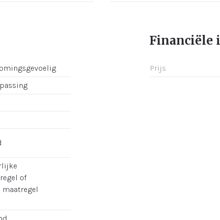
Financiële 
romingsgevoelig
Prijs
epassing
d
lijke
regel of
e maatregel
nd