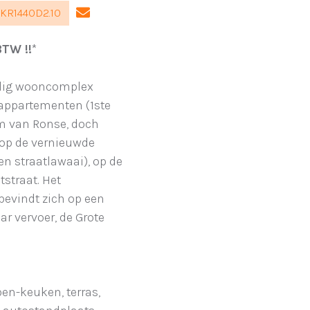
VKR1440D2.10
TW !!
*
halig wooncomplex
appartementen (1ste
um van Ronse, doch
 op de vernieuwde
een straatlawaai), op de
straat. Het
bevindt zich op een
r vervoer, de Grote
pen-keuken, terras,