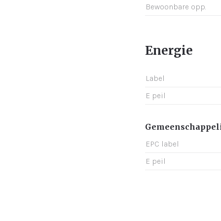
Bewoonbare opp.
Energie
Label
E peil
Gemeenschappeli
EPC label
E peil