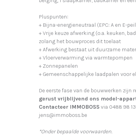
berging, 1 slaapkamer, badkamer en een
Pluspunten:
+ Bijna-energieneutraal (EPC: A en E-peil
+ Vrije keuze afwerking (o.a. keuken, badk
zolang het bouwproces dit toelaat
+ Afwerking bestaat uit duurzame mater
+ Vloerverwarming via warmtepompen
+ Zonnepanelen
+ Gemeenschappelijke laadpalen voor e
De eerste fase van de bouwwerken zijn r
gerust vrijblijvend ons model-appar
Contacteer IMMOBOSS
via 0488 98 13
jens@immoboss.be
*Onder bepaalde voorwaarden.