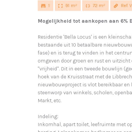
1
91 m²
72 m²
Ref. 
Mogelijkheid tot aankopen aan 6% B
Residentie 'Bella Locus' is een kleinsc
bestaande uit 10 betaalbare nieuwbouw
fase) en is terug te vinden in het centr
omgeven door groen en rust en uitzicht
"vrijheid". Dit in een tweede bouwlijn (g
hoek van de Kruisstraat met de Libbrecht
nieuwbouwproject is vlot bereikbaar en 
steenworp van winkels, scholen, openbaa
Markt, etc.
Indeling:
Inkomhal, apart toilet, leefruimte met o