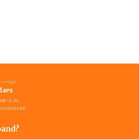
oordiger
Maes
98 13 30
moboss.be
pand?