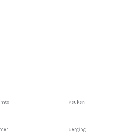
imte
Keuken
mer
Berging