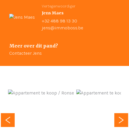
Vertegenwoordiger
Jens Maes
+32 488 98 13 30
jens@immoboss.be
Meer over dit pand?
Contacteer Jens