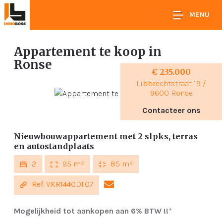
MENU
Appartement te koop
in
Ronse
€ 235.000
Libbrechtstraat 19 /
9600 Ronse
Contacteer ons
Nieuwbouwappartement met 2 slpks, terras
en autostandplaats
2
95 m²
85 m²
Ref. VKR1440D1.07
Mogelijkheid tot aankopen aan 6% BTW !!
*