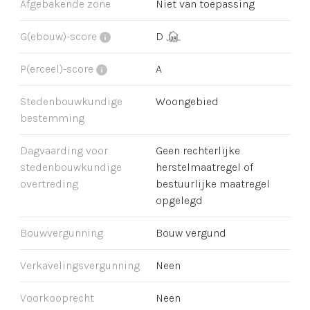
Afgebakende zone
Niet van toepassing
G(ebouw)-score
D
P(erceel)-score
A
Stedenbouwkundige
Woongebied
bestemming
Dagvaarding voor
Geen rechterlijke
stedenbouwkundige
herstelmaatregel of
overtreding
bestuurlijke maatregel
opgelegd
Bouwvergunning
Bouw vergund
Verkavelingsvergunning
Neen
Voorkooprecht
Neen