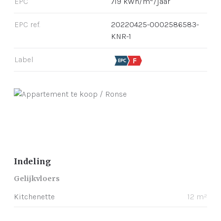
EPC
719 kWh/m
/jaar
EPC ref.
20220425-0002586583-
KNR-1
Label
Indeling
Gelijkvloers
Kitchenette
12 m²