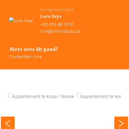
Vertegenwoordiger
Lore Feys
+32 470 46 53 10
lore@immoboss.be
Meer over dit pand?
Contacteer Lore