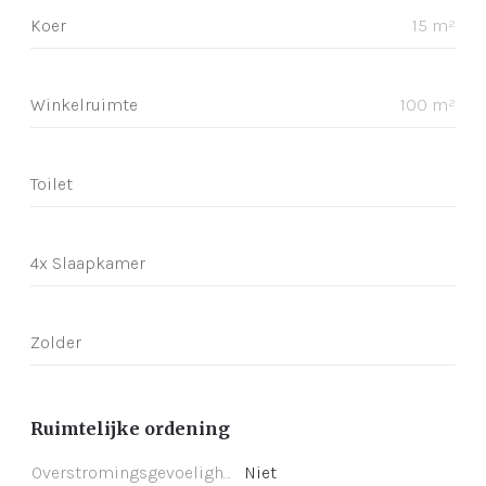
Koer
15 m²
Winkelruimte
100 m²
Toilet
4x Slaapkamer
Zolder
Ruimtelijke ordening
Overstromingsgevoeligheid
Niet