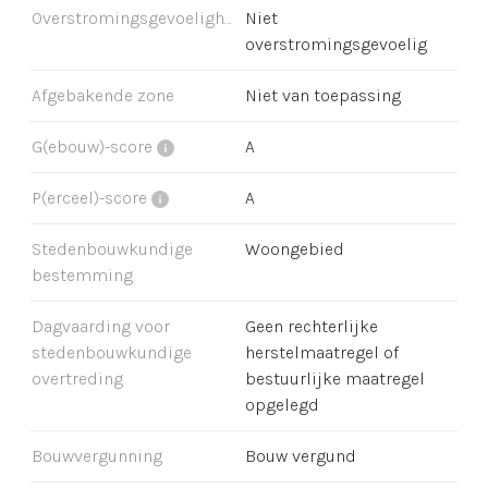
Overstromingsgevoeligheid
Niet
overstromingsgevoelig
Afgebakende zone
Niet van toepassing
G(ebouw)-score
A
P(erceel)-score
A
Stedenbouwkundige
Woongebied
bestemming
Dagvaarding voor
Geen rechterlijke
stedenbouwkundige
herstelmaatregel of
overtreding
bestuurlijke maatregel
opgelegd
Bouwvergunning
Bouw vergund