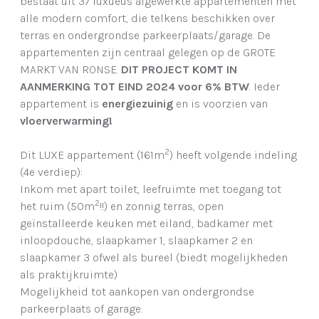
bestaat uit 37 luxueus afgewerkte appartementen met
alle modern comfort, die telkens beschikken over
terras en ondergrondse parkeerplaats/garage. De
appartementen zijn centraal gelegen op de GROTE
MARKT VAN RONSE.
DIT PROJECT KOMT IN
AANMERKING TOT EIND 2024 voor 6% BTW
. Ieder
appartement is
energiezuinig
en is voorzien van
vloerverwarming!
2
Dit LUXE appartement (161m
) heeft volgende indeling
(4e verdiep):
Inkom met apart toilet, leefruimte met toegang tot
2
het ruim (50m
!!) en zonnig terras, open
geïnstalleerde keuken met eiland, badkamer met
inloopdouche, slaapkamer 1, slaapkamer 2 en
slaapkamer 3 ofwel als bureel (biedt mogelijkheden
als praktijkruimte)
Mogelijkheid tot aankopen van ondergrondse
parkeerplaats of garage.