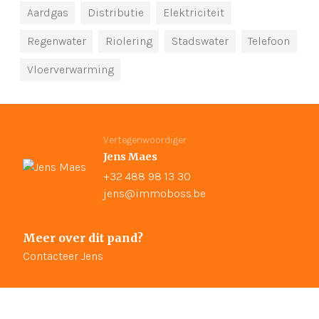
Aardgas
Distributie
Elektriciteit
Regenwater
Riolering
Stadswater
Telefoon
Vloerverwarming
Vertegenwoordiger
Jens Maes
+32 488 98 13 30
jens@immoboss.be
Meer over dit pand?
Contacteer Jens