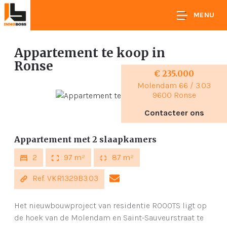
MENU
Appartement te koop
in
Ronse
€ 235.000
Molendam 66 / 3.03
9600 Ronse
Contacteer ons
Appartement met 2 slaapkamers
2
97 m²
87 m²
Ref. VKR1329B3.03
Het nieuwbouwproject van residentie ROOOTS ligt op
de hoek van de Molendam en Saint-Sauveurstraat te