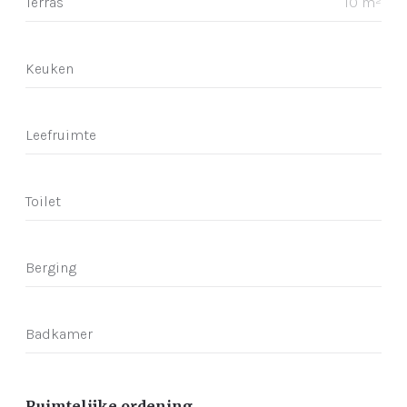
Terras
10 m²
Keuken
Leefruimte
Toilet
Berging
Badkamer
Ruimtelijke ordening