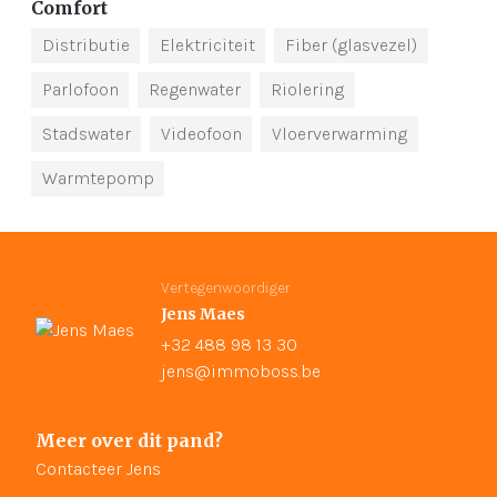
Comfort
Distributie
Elektriciteit
Fiber (glasvezel)
Parlofoon
Regenwater
Riolering
Stadswater
Videofoon
Vloerverwarming
Warmtepomp
Vertegenwoordiger
Jens Maes
+32 488 98 13 30
jens@immoboss.be
Meer over dit pand?
Contacteer Jens