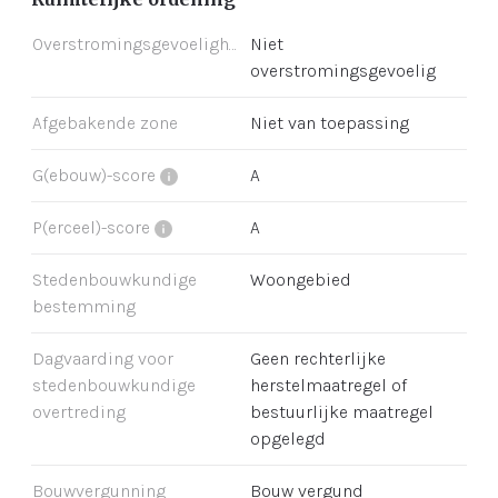
Overstromingsgevoeligheid
Niet
overstromingsgevoelig
Afgebakende zone
Niet van toepassing
G(ebouw)-score
A
P(erceel)-score
A
Stedenbouwkundige
Woongebied
bestemming
Dagvaarding voor
Geen rechterlijke
stedenbouwkundige
herstelmaatregel of
overtreding
bestuurlijke maatregel
opgelegd
Bouwvergunning
Bouw vergund