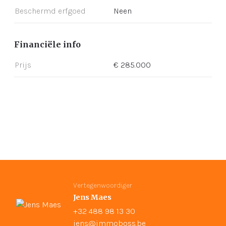
Beschermd erfgoed
Neen
Financiële info
Prijs
€ 285.000
Vertegenwoordiger
Jens Maes
+32 488 98 13 30
jens@immoboss.be