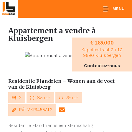
MENU
Appartement a vendre
à
Kluisbergen
€ 285.000
Kapellestraat 2 / 1.2
9690 Kluisbergen
Contactez-nous
Residentie Flandrien – Wonen aan de voet
van de Kluisberg
2
85 m²
79 m²
Réf. VKR1455A1.2
Residentie Flandrien is een kleinschalig