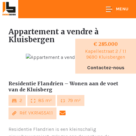
MENU
Appartement a vendre
à
Kluisbergen
€ 285.000
Kapellestraat 2 / 1.1
9690 Kluisbergen
Contactez-nous
Residentie Flandrien – Wonen aan de voet
van de Kluisberg
2
85 m²
79 m²
Réf. VKR1455A1.1
Residentie Flandrien is een kleinschalig