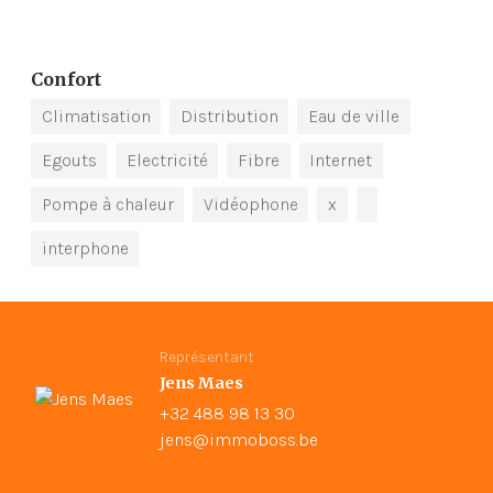
Confort
Climatisation
Distribution
Eau de ville
Egouts
Electricité
Fibre
Internet
Pompe à chaleur
Vidéophone
x
interphone
Représentant
Jens Maes
+32 488 98 13 30
jens@immoboss.be