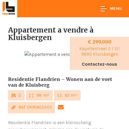
MENU
Appartement a vendre
à
Kluisbergen
€ 299.000
Kapellestraat 2 / 0.1
9690 Kluisbergen
Contactez-nous
Residentie Flandrien – Wonen aan de voet
van de Kluisberg
2
98 m²
92 m²
Réf. VKR1455A0.1
Residentie Flandrien is een kleinschalig