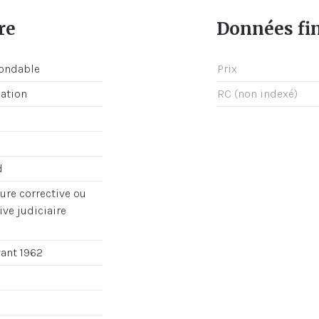
re
Données fi
nondable
Prix
cation
RC (non indexé)
d
re corrective ou
ve judiciaire
vant 1962