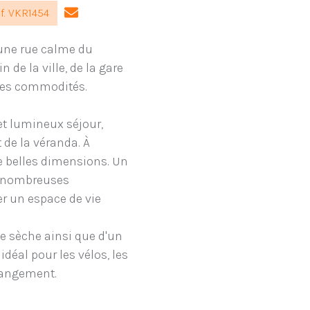
f. VKR1454
 une rue calme du
 de la ville, de la gare
res commodités.
et lumineux séjour,
t de la véranda. À
de belles dimensions. Un
de nombreuses
r un espace de vie
e sèche ainsi que d'un
déal pour les vélos, les
rangement.