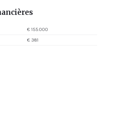
nancières
€ 155.000
€ 381