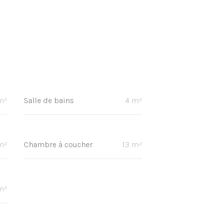
m²
Salle de bains
4 m²
m²
Chambre à coucher
13 m²
m²