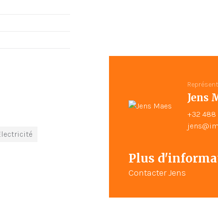
Représen
Jens 
+32 488 
jens@im
lectricité
Plus d'informat
Contacter Jens