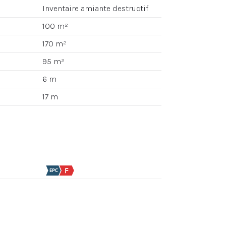
Inventaire amiante destructif
100 m²
170 m²
95 m²
6 m
17 m