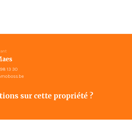
tant
Maes
98 13 30
moboss.be
ions sur cette propriété ?