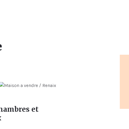
e
chambres et
x