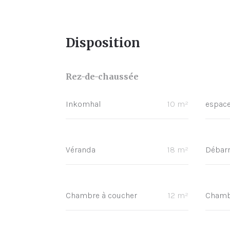
Disposition
Rez-de-chaussée
Inkomhal
10 m²
espace
Véranda
18 m²
Débar
Chambre à coucher
12 m²
Chamb