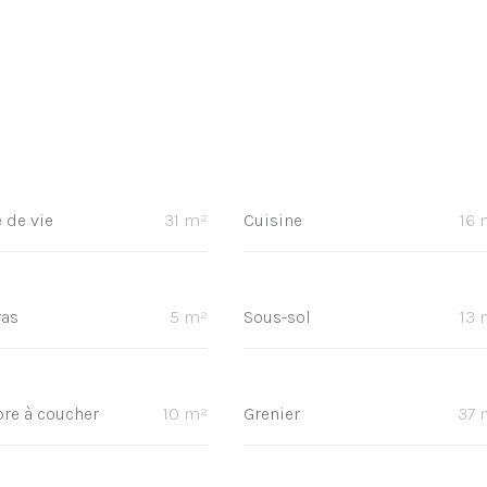
 de vie
31 m²
Cuisine
16 
ras
5 m²
Sous-sol
13 
re à coucher
10 m²
Grenier
37 