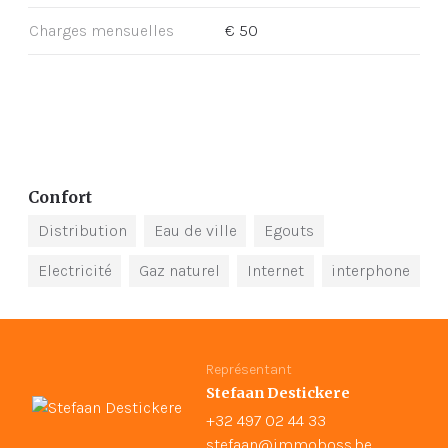
Charges mensuelles
€ 50
Confort
Distribution
Eau de ville
Egouts
Electricité
Gaz naturel
Internet
interphone
Représentant
Stefaan Destickere
+32 497 02 44 33
stefaan@immoboss.be