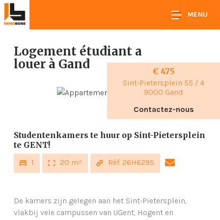
MENU
Logement étudiant a
louer
à Gand
€ 475
Sint-Pietersplein 55 / 4
9000 Gand
Contactez-nous
Studentenkamers te huur op Sint-Pietersplein
te GENT!
1
20 m²
Réf. 26H6295
De kamers zijn gelegen aan het Sint-Pietersplein,
vlakbij vele campussen van UGent, Hogent en