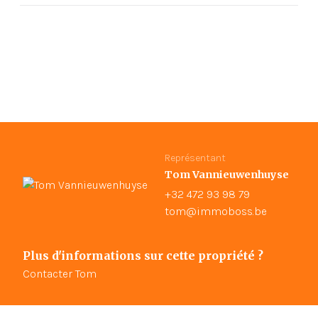
Représentant
Tom Vannieuwenhuyse
+32 472 93 98 79
tom@immoboss.be
Plus d'informations sur cette propriété ?
Contacter Tom