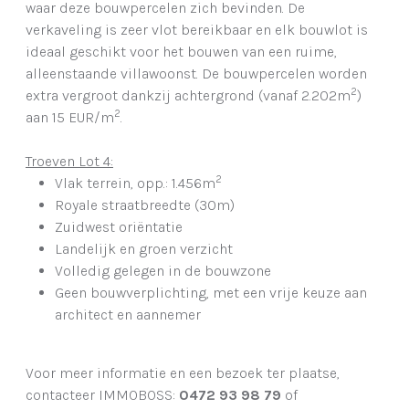
waar deze bouwpercelen zich bevinden. De
verkaveling is zeer vlot bereikbaar en elk bouwlot is
ideaal geschikt voor het bouwen van een ruime,
alleenstaande villawoonst. De bouwpercelen worden
2
extra vergroot dankzij achtergrond (vanaf 2.202m
)
2
aan 15 EUR/m
.
Troeven Lot 4:
2
Vlak terrein, opp.: 1.456m
Royale straatbreedte (30m)
Zuidwest oriëntatie
Landelijk en groen verzicht
Volledig gelegen in de bouwzone
Geen bouwverplichting, met een vrije keuze aan
architect en aannemer
Voor meer informatie en een bezoek ter plaatse,
contacteer IMMOBOSS:
0472 93 98 79
of