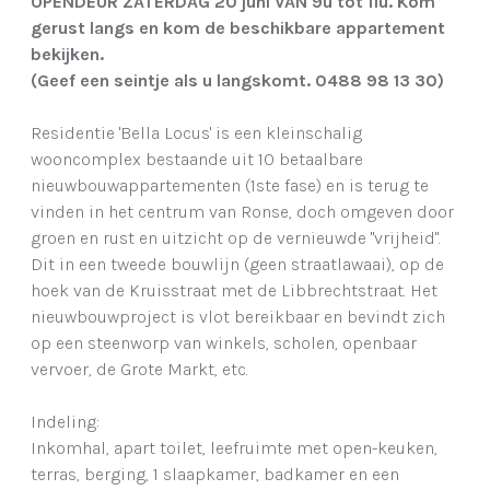
OPENDEUR ZATERDAG 20 juni VAN 9u tot 11u. Kom
gerust langs en kom de beschikbare appartement
bekijken.
(Geef een seintje als u langskomt. 0488 98 13 30)
Residentie 'Bella Locus' is een kleinschalig
wooncomplex bestaande uit 10 betaalbare
nieuwbouwappartementen (1ste fase) en is terug te
vinden in het centrum van Ronse, doch omgeven door
groen en rust en uitzicht op de vernieuwde "vrijheid".
Dit in een tweede bouwlijn (geen straatlawaai), op de
hoek van de Kruisstraat met de Libbrechtstraat. Het
nieuwbouwproject is vlot bereikbaar en bevindt zich
op een steenworp van winkels, scholen, openbaar
vervoer, de Grote Markt, etc.
Indeling:
Inkomhal, apart toilet, leefruimte met open-keuken,
terras, berging, 1 slaapkamer, badkamer en een