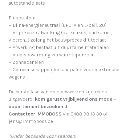
autostandplaats.
Pluspunten:
+ Bijna-energieneutraal (EPC: A en E-peil: 20)
+ Vrije keuze afwerking (o.a. keuken, badkamer,
vloeren,...) zolang het bouwproces dit toelaat
+ Afwerking bestaat uit duurzame materialen
+ Vloerverwarming via warmtepompen
+ Zonnepanelen
+ Gemeenschappelijke laadpalen voor elektrische
wagens
De eerste fase van de bouwwerken zijn reeds
uitgevoerd,
kom gerust vrijblijvend ons model-
appartement bezoeken !!
Contacteer IMMOBOSS
via 0488 98 13 30 of
jens@immoboss.be
*Onder bepaalde voorwaarden.