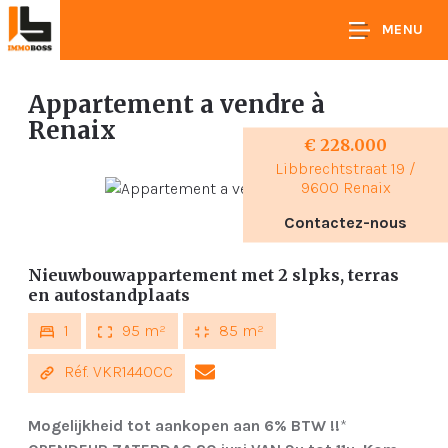
MENU
Appartement a vendre
à
Renaix
€ 228.000
Libbrechtstraat 19 /
9600 Renaix
Contactez-nous
Nieuwbouwappartement met 2 slpks, terras
en autostandplaats
1
95 m²
85 m²
Réf. VKR1440CC
Mogelijkheid tot aankopen aan 6% BTW !!
*