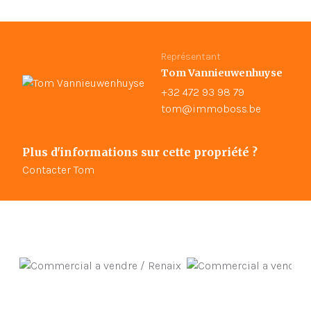
Représentant
Tom Vannieuwenhuyse
+32 472 93 98 79
tom@immoboss.be
Plus d'informations sur cette propriété ?
Contacter Tom