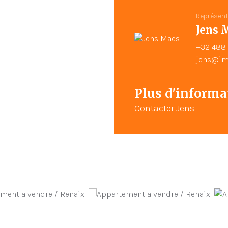
Représen
Jens 
+32 488 
jens@im
Plus d'informat
Contacter Jens