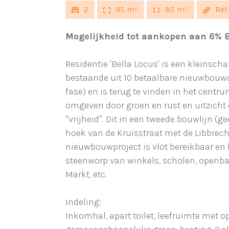
2
95 m²
85 m²
Réf
Mogelijkheid tot aankopen aan 6% B
Residentie 'Bella Locus' is een kleinsc
bestaande uit 10 betaalbare nieuwbouw
fase) en is terug te vinden in het centr
omgeven door groen en rust en uitzicht
"vrijheid". Dit in een tweede bouwlijn (g
hoek van de Kruisstraat met de Libbrecht
nieuwbouwproject is vlot bereikbaar en 
steenworp van winkels, scholen, openbaa
Markt, etc.
Indeling:
Inkomhal, apart toilet, leefruimte met 