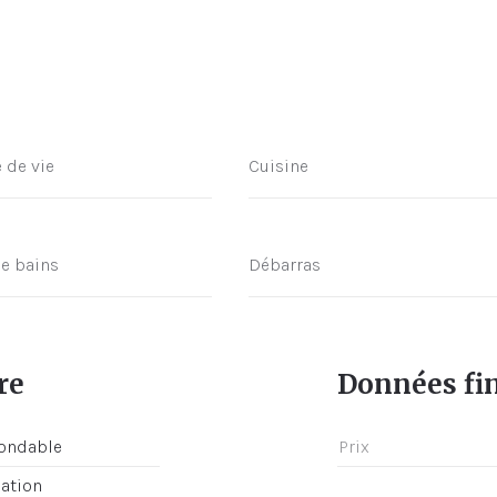
 de vie
Cuisine
de bains
Débarras
re
Données fi
nondable
Prix
cation