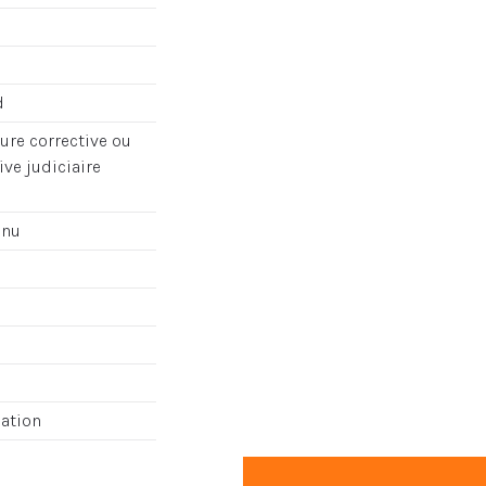
d
re corrective ou
ve judiciaire
enu
cation