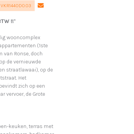
. VKR1440D0.03
TW !!
*
halig wooncomplex
appartementen (1ste
um van Ronse, doch
 op de vernieuwde
een straatlawaai), op de
straat. Het
bevindt zich op een
r vervoer, de Grote
open-keuken, terras met