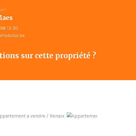
tant
Maes
98 13 30
moboss.be
ions sur cette propriété ?