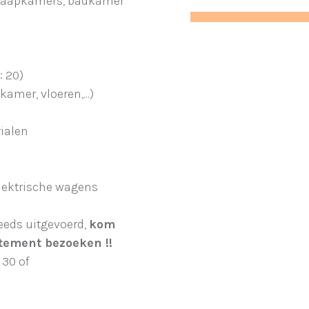
slaapkamers, badkamer
: 20)
amer, vloeren,...)
ialen
lektrische wagens
eeds uitgevoerd,
kom
tement bezoeken !!
 30 of