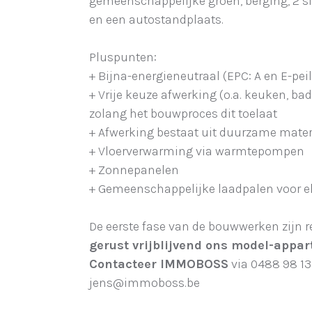
gemeenschappelijke groen, berging, 2 
en een autostandplaats.
Pluspunten:
+ Bijna-energieneutraal (EPC: A en E-peil
+ Vrije keuze afwerking (o.a. keuken, badk
zolang het bouwproces dit toelaat
+ Afwerking bestaat uit duurzame mater
+ Vloerverwarming via warmtepompen
+ Zonnepanelen
+ Gemeenschappelijke laadpalen voor e
De eerste fase van de bouwwerken zijn r
gerust vrijblijvend ons model-appar
Contacteer IMMOBOSS
via 0488 98 13
jens@immoboss.be