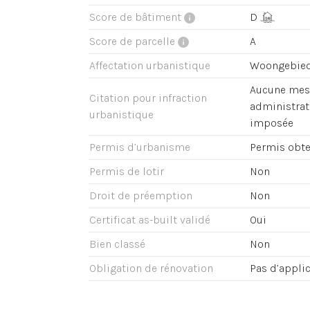
Score de bâtiment
D
Score de parcelle
A
Affectation urbanistique
Woongebie
Aucune mesu
Citation pour infraction
administrati
urbanistique
imposée
Permis d’urbanisme
Permis obt
Permis de lotir
Non
Droit de préemption
Non
Certificat as-built validé
Oui
Bien classé
Non
Obligation de rénovation
Pas d’appli