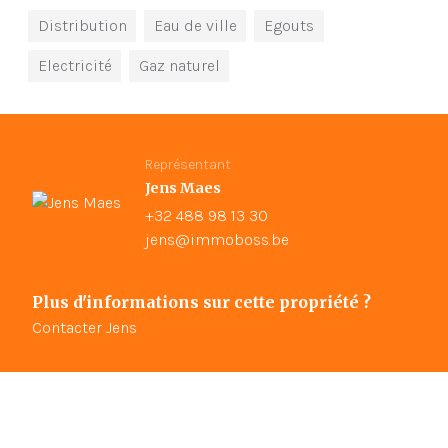
Distribution
Eau de ville
Egouts
Electricité
Gaz naturel
Représentant
Jens Maes
+32 488 98 13 30
jens@immoboss.be
Plus d'informations sur cette propriété ?
Contacter Jens